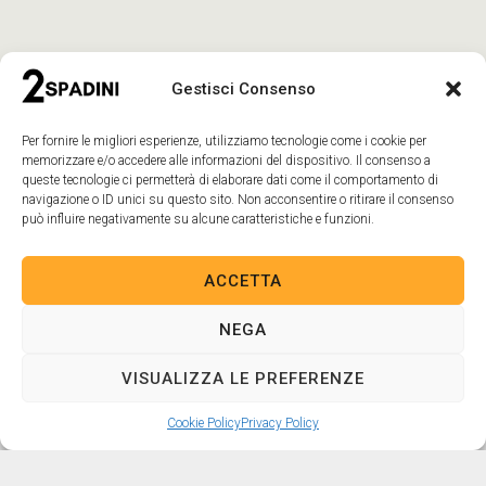
Gestisci Consenso
Per fornire le migliori esperienze, utilizziamo tecnologie come i cookie per
memorizzare e/o accedere alle informazioni del dispositivo. Il consenso a
queste tecnologie ci permetterà di elaborare dati come il comportamento di
navigazione o ID unici su questo sito. Non acconsentire o ritirare il consenso
può influire negativamente su alcune caratteristiche e funzioni.
GALLERIA
ACCETTA
COMPILA IL MODULO PER
NEGA
RICEVERE ULTERIORI DETTAGLI E
VISUALIZZA LE PREFERENZE
PRENOTARE UNA VISITA PRESSO
IL NOSTRO UFFICIO VENDITE.
Cookie Policy
Privacy Policy